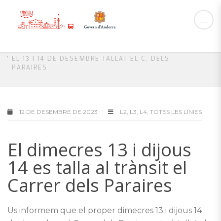
HOME
L2
EL 13 I 14 DE DESEMBRE TALLAT EL C. DELS
PARAIRES
12 DE DESEMBRE DE 2023
L2
,
L3
,
L4
,
TOTES LES LÍNIES
El dimecres 13 i dijous
14 es talla al trànsit el
Carrer dels Paraires
Us informem que el proper dimecres 13 i dijous 14