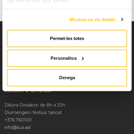
que heu fet dels seus serveis.
Mostrar-ne els detalls
Permet-les totes
OFICINA E.N.A.
Personalitza
Carrer de la Cúria
AD500 Andorra la Vella
(Principat d’Andorra)
Denega
HORARI D’OFICINA
Dilluns-Dissabte: de 8h a 20h
Diumenges i festius: tancat
+376 760100
info@bus.ad