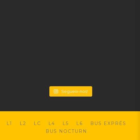
Segueix-nos!
L1
L2
LC
L4
L5
L6
BUS EXPRÉS
BUS NOCTURN