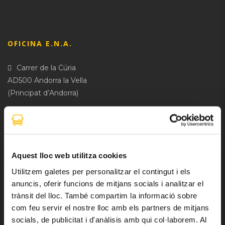
OFICINA E.N.A.
Carrer de la Cúria
AD500 Andorra la Vella
(Principat d’Andorra)
HORARI D’OFICINA
Dilluns-Dissabte: de 8h a 20h
Diumenges i festius: tancat
Aquest lloc web utilitza cookies
+376 760100
Utilitzem galetes per personalitzar el contingut i els
info@bus.ad
anuncis, oferir funcions de mitjans socials i analitzar el
trànsit del lloc. També compartim la informació sobre
moute_en_bus
com feu servir el nostre lloc amb els partners de mitjans
socials, de publicitat i d'anàlisis amb qui col·laborem. Al