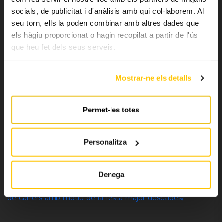
socials, de publicitat i d'anàlisis amb qui col·laborem. Al
HORARI D’OFICINA
seu torn, ells la poden combinar amb altres dades que
els hàgiu proporcionat o hagin recopilat a partir de l'ús
Dilluns-Dissabte: de 8h a 20h
que heu fet dels seus serveis.
Diumenges i festius: tancat
+376 760100
Mostrar-ne els detalls
info@bus.ad
moute_en_bus
Permet-les totes
Personalitza
Denega