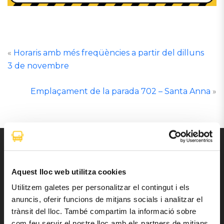
«
Horaris amb més freqüències a partir del dilluns
3 de novembre
Emplaçament de la parada 702 – Santa Anna
»
OFICINA E.N.A.
Aquest lloc web utilitza cookies
Utilitzem galetes per personalitzar el contingut i els
Carrer de la Cúria
anuncis, oferir funcions de mitjans socials i analitzar el
AD500 Andorra la Vella
trànsit del lloc. També compartim la informació sobre
(Principat d’Andorra)
com feu servir el nostre lloc amb els partners de mitjans