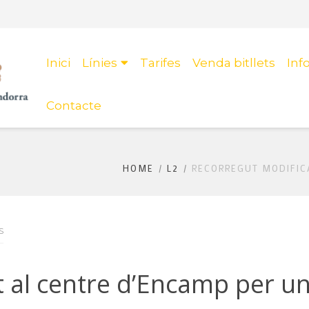
Inici
Línies
Tarifes
Venda bitllets
In
Contacte
HOME
L2
RECORREGUT MODIFIC
S
t al centre d’Encamp per u