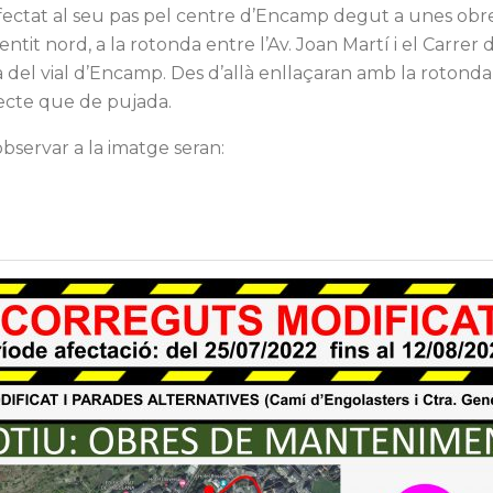
rà afectat al seu pas pel centre d’Encamp degut a unes o
 sentit nord, a la rotonda entre l’Av. Joan Martí i el Carrer
a del vial d’Encamp. Des d’allà enllaçaran amb la rotonda
ajecte que de pujada.
bservar a la imatge seran: