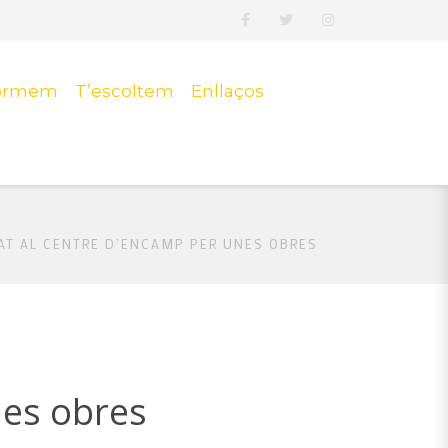
formem
T’escoltem
Enllaços
AT AL CENTRE D’ENCAMP PER UNES OBRES
nes obres