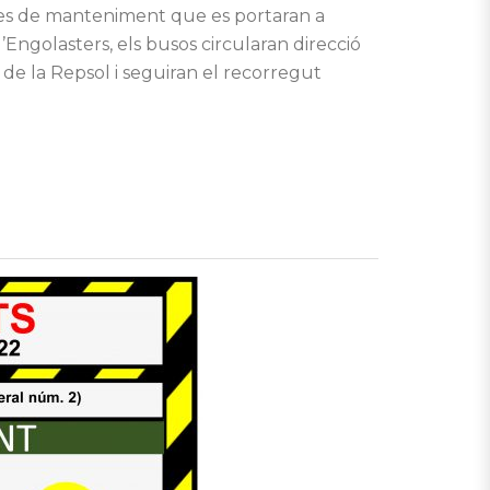
bres de manteniment que es portaran a
 d’Engolasters, els busos circularan direcció
 de la Repsol i seguiran el recorregut