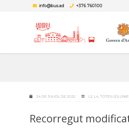
info@bus.ad
+376 760100
24 DE JULIOL DE 2022
L2
,
L4
,
TOTES LES LÍNIE
Recorregut modifica