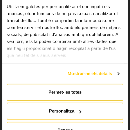
Utilitzem galetes per personalitzar el contingut i els
anuncis, oferir funcions de mitjans socials i analitzar el
trànsit del lloc. També compartim la informació sobre
OFICINA E.N.A.
com feu servir el nostre lloc amb els partners de mitjans
socials, de publicitat i d'anàlisis amb qui col·laborem. Al
Carrer de la Cúria
seu torn, ells la poden combinar amb altres dades que
AD500 Andorra la Vella
els hàgiu proporcionat o hagin recopilat a partir de l'ús
(Principat d’Andorra)
que heu fet dels seus serveis.
HORARI D’OFICINA
Mostrar-ne els detalls
Dilluns-Dissabte: de 8h a 20h
Diumenges i festius: tancat
Permet-les totes
+376 760100
info@bus.ad
Personalitza
moute_en_bus
Denega