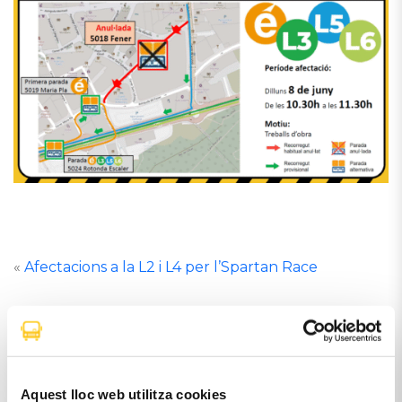
«
Afectacions a la L2 i L4 per l’Spartan Race
Incidències a la L6 i L7 per una cursa l’11, 12, 13 i 14
de juny
»
Aquest lloc web utilitza cookies