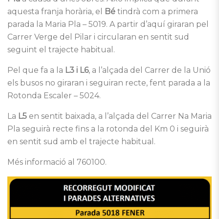
aquesta franja horària, el
Bé
tindrà com a primera
parada la Maria Pla – 5019. A partir d’aquí giraran pel
Carrer Verge del Pilar i circularan en sentit sud
seguint el trajecte habitual.
Pel que fa a la
L3 i L6
, a l’alçada del Carrer de la Unió
els busos no giraran i seguiran recte, fent parada a la
Rotonda Escaler – 5024.
La
L5
en sentit baixada, a l’alçada del Carrer Na Maria
Pla seguirà recte fins a la rotonda del Km 0 i seguirà
en sentit sud amb el trajecte habitual.
Més informació al 760100.