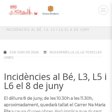
HOME
BUS EXPRÉS
INCIDÈNCIES AL BÉ, L3, L5 I L6 EL 8 DE JUNY
5 DE JUNY DE 2026
BUS EXPRÉS
,
L3
,
L5
,
L6
,
TOTES LES
LÍNIES
Incidències al Bé, L3, L5 i
L6 el 8 de juny
El dilluns 8 de juny, de les 10.30h a les 11.30h,
aproximadament, quedarà tallat el Carrer Na Maria
Pla
a causa d’unes obres. Això implica que durant