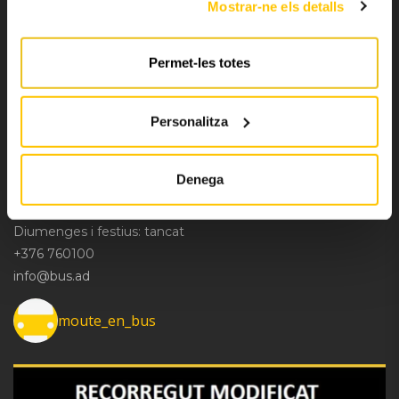
Mostrar-ne els detalls
OFICINA E.N.A.
Permet-les totes
Carrer de la Cúria
AD500 Andorra la Vella
Personalitza
(Principat d’Andorra)
HORARI D’OFICINA
Denega
Dilluns-Dissabte: de 8h a 20h
Diumenges i festius: tancat
+376 760100
info@bus.ad
moute_en_bus