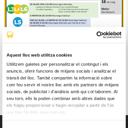
Aquest lloc web utilitza cookies
Utilitzem galetes per personalitzar el contingut i els
anuncis, oferir funcions de mitjans socials i analitzar el
«
Anul·lada la parada 710 – La Unió
trànsit del lloc. També compartim la informació sobre
com feu servir el nostre lloc amb els partners de mitjans
Talls puntuals per la Cursa Illa Carlemany el 17 de
socials, de publicitat i d'anàlisis amb qui col·laborem. Al
maig
»
seu torn, ells la poden combinar amb altres dades que
els hàgiu proporcionat o hagin recopilat a partir de l'ús
que heu fet dels seus serveis.