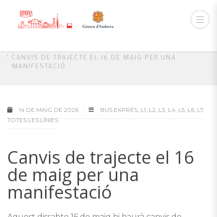
HOME
BUS EXPRÉS
CANVIS DE TRAJECTE EL 16 DE MAIG PER UNA
MANIFESTACIÓ
14 DE MAIG DE 2026
BUS EXPRÉS
,
L1
,
L2
,
L3
,
L4
,
L5
,
L6
,
L7
,
TOTES LES LÍNIES
Canvis de trajecte el 16
de maig per una
manifestació
Aquest dissabte 16 de maig hi haurà canvis de